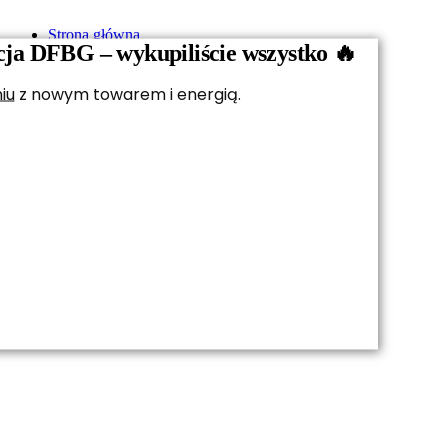
Strona główna
cja DFBG – wykupiliście wszystko 🔥
Kobieta
Mężczyzna
Dzieci
iu
z nowym towarem i energią.
Akcesoria i pamiątki
Vouchery
O nas
Kontakt