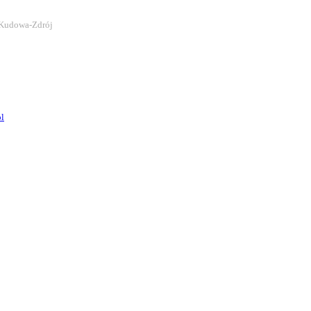
 Kudowa-Zdrój
l