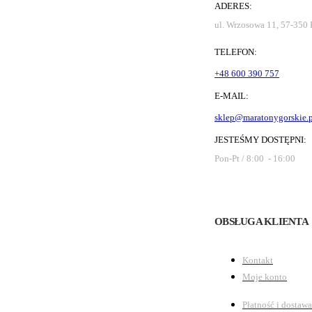
ADERES:
ul. Wrzosowa 11, 57-350
TELEFON:
+48 600 390 757
E-MAIL:
sklep@maratonygorskie.p
JESTEŚMY DOSTĘPNI:
Pon-Pt / 8:00 - 16:00
OBSŁUGA KLIENTA
Kontakt
Moje konto
Płatność i dostawa