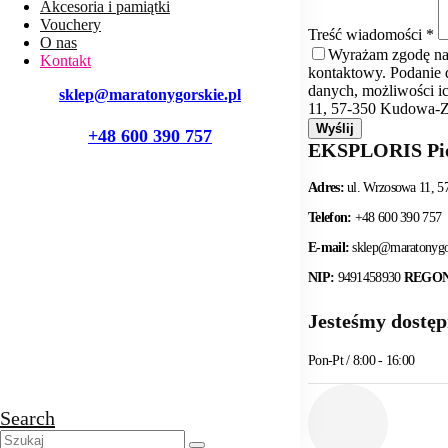
Akcesoria i pamiątki
Vouchery
Treść wiadomości *
O nas
Wyrażam zgodę na 
Kontakt
kontaktowy. Podanie 
danych, możliwości i
sklep@maratonygorskie.pl
11, 57-350 Kudowa-Z
+48 600 390 757
EKSPLORIS Pio
Adres:
ul. Wrzosowa 11, 5
Telefon:
+48 600 390 757
E-mail:
sklep@maratonygor
NIP:
9491458930
REGO
Jesteśmy
dostęp
Pon-Pt / 8:00 - 16:00
Search