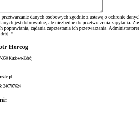
przetwarzanie danych osobowych zgodnie z ustawą o ochronie danyc
danych jest dobrowolne, ale niezbędne do przetworzenia zapytania. Z
ch poprawiania, żądania zaprzestania ich przetwarzania. Administrat
drój. *
tr Hercog
7-350 Kudowa-Zdrój
skie.pl
N
: 240707624
ni
: