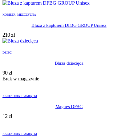
KOBIETA
,
MĘŻCZYZNA
Bluza z kapturem DFBG GROUP Unisex
210
zł
DZIECI
Bluza dziecięca
90
zł
Brak w magazynie
AKCESORIA I PAMIĄTKI
Magnes DFBG
12
zł
AKCESORIA I PAMIĄTKI