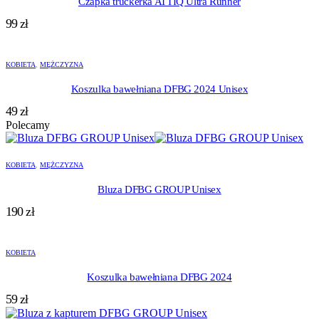
Czapka truckerka ATTIQ Ultra Runner
99
zł
KOBIETA
,
MĘŻCZYZNA
Koszulka bawełniana DFBG 2024 Unisex
49
zł
Polecamy
KOBIETA
,
MĘŻCZYZNA
Bluza DFBG GROUP Unisex
190
zł
KOBIETA
Koszulka bawełniana DFBG 2024
59
zł