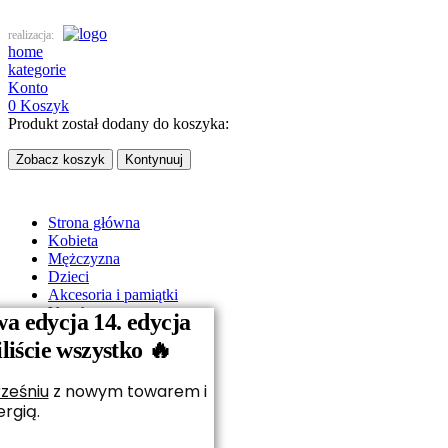
realizacja:
home
kategorie
Konto
0
Koszyk
Produkt został dodany do koszyka:
Zobacz koszyk
Kontynuuj
Strona główna
Kobieta
Mężczyzna
Dzieci
Akcesoria i pamiątki
Vouchery
a edycja 14. edycja
O nas
iście wszystko 🔥
Kontakt
ześniu
z nowym towarem i
rgią.