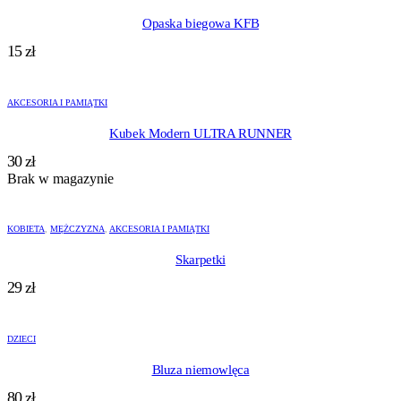
Opaska biegowa KFB
15
zł
AKCESORIA I PAMIĄTKI
Kubek Modern ULTRA RUNNER
30
zł
Brak w magazynie
KOBIETA
,
MĘŻCZYZNA
,
AKCESORIA I PAMIĄTKI
Skarpetki
29
zł
DZIECI
Bluza niemowlęca
80
zł