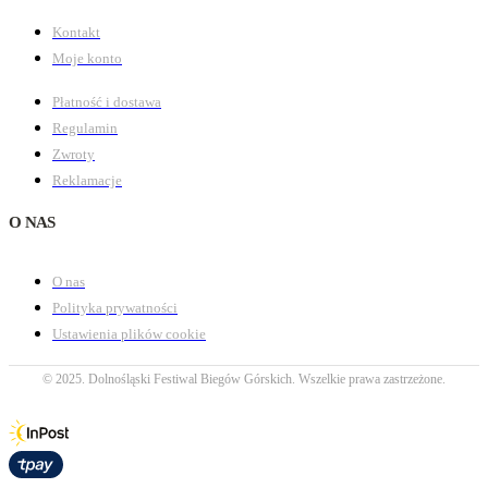
Kontakt
Moje konto
Płatność i dostawa
Regulamin
Zwroty
Reklamacje
O NAS
O nas
Polityka prywatności
Ustawienia plików cookie
© 2025. Dolnośląski Festiwal Biegów Górskich. Wszelkie prawa zastrzeżone.