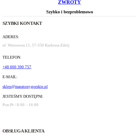
ZWROTY
Szybko i bezproblemowo
SZYBKI KONTAKT
ADERES:
ul. Wrzosowa 11, 57-350 Kudowa-Zdrój
TELEFON:
+48 600 390 757
E-MAIL:
sklep@maratonygorskie.pl
JESTEŚMY DOSTĘPNI:
Pon-Pt / 8:00 - 16:00
OBSŁUGA KLIENTA