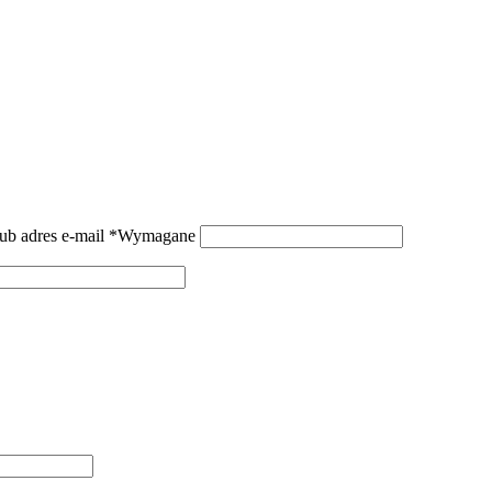
ub adres e-mail
*
Wymagane