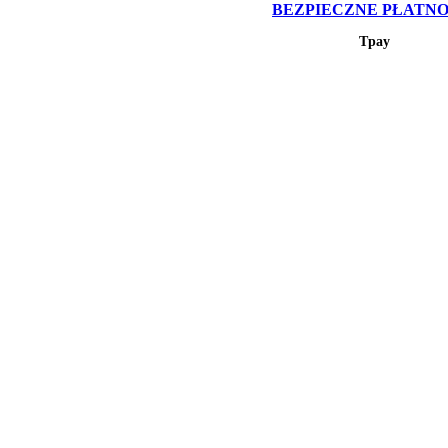
BEZPIECZNE PŁATNO
Tpay
ZWROTY
Szybko i bezproblemow
 Kudowa-Zdrój
l