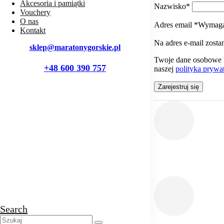
Akcesoria i pamiątki
Nazwisko
*
Vouchery
O nas
Adres email
*
Wymag
Kontakt
Na adres e-mail zosta
sklep@maratonygorskie.pl
Twoje dane osobowe b
+48 600 390 757
naszej
polityka prywa
Zarejestruj się
Search