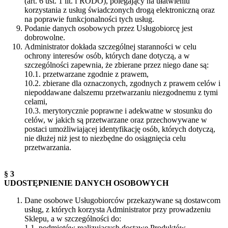
(art. 6 ust. 1 lit. f RODO), polegający na ułatwieniu
korzystania z usług świadczonych drogą elektroniczną oraz
na poprawie funkcjonalności tych usług.
Podanie danych osobowych przez Usługobiorcę jest
dobrowolne.
Administrator dokłada szczególnej staranności w celu
ochrony interesów osób, których dane dotyczą, a w
szczególności zapewnia, że zbierane przez niego dane są:
10.1. przetwarzane zgodnie z prawem,
10.2. zbierane dla oznaczonych, zgodnych z prawem celów i
niepoddawane dalszemu przetwarzaniu niezgodnemu z tymi
celami,
10.3. merytorycznie poprawne i adekwatne w stosunku do
celów, w jakich są przetwarzane oraz przechowywane w
postaci umożliwiającej identyfikację osób, których dotyczą,
nie dłużej niż jest to niezbędne do osiągnięcia celu
przetwarzania.
§ 3
UDOSTĘPNIENIE DANYCH OSOBOWYCH
Dane osobowe Usługobiorców przekazywane są dostawcom
usług, z których korzysta Administrator przy prowadzeniu
Sklepu, a w szczególności do:
1.1. podmiotów realizujących dostawę Produktów,