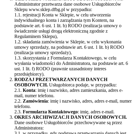
Administrator przetwarza dane osobowe Usługobiorców
Sklepu www.sklep.dfbg.pl w przypadku:
1.1. rejestracji Konta w Sklepie, w celu utworzenia
indywidualnego konta i zarządzania tym Kontem, na
podstawie art. 6 ust. 1 lit. b) RODO (realizacja umowy o
świadczenie usługi drogą elektroniczną zgodnie z
Regulaminem Sklepu),
1.2. składania zamówienia w Sklepie, w celu wykonania
umowy sprzedaży, na podstawie art. 6 ust. 1 lit. b) RODO
(realizacja umowy sprzedaży),
1.3. skorzystania z Formularza Kontaktowego, w celu
wysłania wiadomości do Administratora, na podstawie art. 6
ust. 1 lit. f) RODO (prawnie uzasadniony interes
przedsiębiorcy).
RODZAJ PRZETWARZANYCH DANYCH
OSOBOWYCH.
Usługobiorca podaje, w przypadku:
2.1.
Konta
: imię i nazwisko, adres zamieszkania, adres e-
mail, numer telefonu.
2.2.
Zamówienia
: imię i nazwisko, adres, adres e-mail, numer
telefonu.
2.3.
Formularza Kontaktowego
: imię, adres e-mail.
OKRES ARCHIWIZACJI DANYCH OSOBOWYCH.
Dane osobowe Usługobiorców przechowywane są przez
Administratora:
3.1. w przypadku, gdy podstawą przetwarzania danych jest