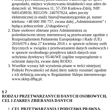
gospodarki, miejsce wykonywania działalności oraz adres do
doręczeń: ul. Wrzosowa 11, 57-350 Kudowa-Zdrój, NIP:
9491458930, REGON: 240707624, adres poczty
elektronicznej (e-mail): biuro@maratonygorskie.pl, numer
telefonu: +48 600 390 757, zwana dalej „Administratorem” i
będąca jednocześnie „Usługodawcą”.
Dane osobowe zbierane przez Administratora za
pośrednictwem strony internetowej są przetwarzane zgodnie z
Rozporządzeniem Parlamentu Europejskiego i Rady (UE)
2016/679 z dnia 27 kwietnia 2016 r. w sprawie ochrony osób
fizycznych w związku z przetwarzaniem danych osobowych i
w sprawie swobodnego przepływu takich danych oraz
uchylenia dyrektywy 95/46/WE (ogólne rozporządzenie o
ochronie danych), zwane dalej RODO.
Wszelkie wyrazy lub wyrażenia pisane w treści niniejszej
Polityki Prywatności od dużej litery należy rozumieć zgodnie
z ich definicją zawartą w Regulaminie Sklepu internetowego
www.sklep.dfbg.pl.
§ 2
RODZAJ PRZETWARZANYCH DANYCH OSOBOWYCH,
CEL I ZAKRES ZBIERANIA DANYCH
CEL PRZETWARZANIA I PODSTAWA PRAWNA.