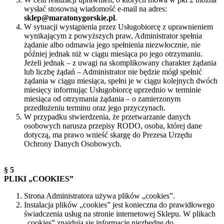
wysłać stosowną wiadomość e-mail na adres:
sklep@maratonygorskie.pl
.
W sytuacji wystąpienia przez Usługobiorcę z uprawnieniem
wynikającym z powyższych praw, Administrator spełnia
żądanie albo odmawia jego spełnienia niezwłocznie, nie
później jednak niż w ciągu miesiąca po jego otrzymaniu.
Jeżeli jednak – z uwagi na skomplikowany charakter żądania
lub liczbę żądań – Administrator nie będzie mógł spełnić
żądania w ciągu miesiąca, spełni je w ciągu kolejnych dwóch
miesięcy informując Usługobiorcę uprzednio w terminie
miesiąca od otrzymania żądania – o zamierzonym
przedłużeniu terminu oraz jego przyczynach.
W przypadku stwierdzenia, że przetwarzanie danych
osobowych narusza przepisy RODO, osoba, której dane
dotyczą, ma prawo wnieść skargę do Prezesa Urzędu
Ochrony Danych Osobowych.
§ 5
PLIKI „COOKIES”
Strona Administratora używa plików „cookies”.
Instalacja plików „cookies” jest konieczna do prawidłowego
świadczenia usług na stronie internetowej Sklepu. W plikach
„cookies” znajdują się informacje niezbędne do