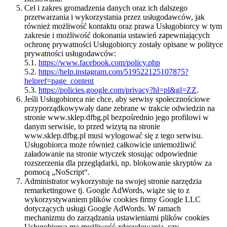
Cel i zakres gromadzenia danych oraz ich dalszego
przetwarzania i wykorzystania przez usługodawców, jak
również możliwość kontaktu oraz prawa Usługobiorcy w tym
zakresie i możliwość dokonania ustawień zapewniających
ochronę prywatności Usługobiorcy zostały opisane w polityce
prywatności usługodawców:
5.1.
https://www.facebook.com/policy.php
5.2.
https://help.instagram.com/519522125107875?
helpref=page_content
5.3.
https://policies.google.com/privacy?hl=pl&gl=ZZ
.
Jeśli Usługobiorca nie chce, aby serwisy społecznościowe
przyporządkowywały dane zebrane w trakcie odwiedzin na
stronie www.sklep.dfbg.pl bezpośrednio jego profilowi w
danym serwisie, to przed wizytą na stronie
www.sklep.dfbg.pl musi wylogować się z tego serwisu.
Usługobiorca może również całkowicie uniemożliwić
załadowanie na stronie wtyczek stosując odpowiednie
rozszerzenia dla przeglądarki, np. blokowanie skryptów za
pomocą „NoScript“.
Administrator wykorzystuje na swojej stronie narzędzia
remarketingowe tj. Google AdWords, wiąże się to z
wykorzystywaniem plików cookies firmy Google LLC
dotyczących usługi Google AdWords. W ramach
mechanizmu do zarządzania ustawieniami plików cookies
Usługobiorca ma możliwość zdecydowania, czy