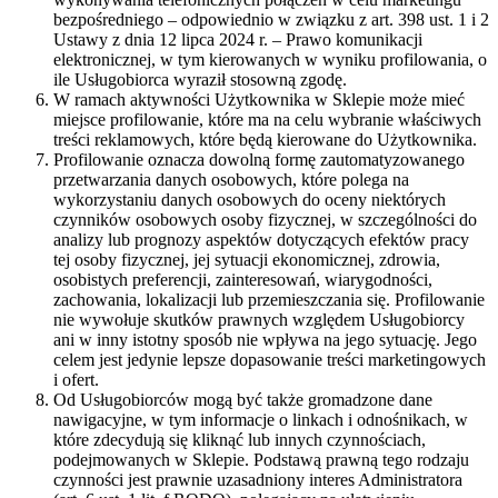
bezpośredniego – odpowiednio w związku z art. 398 ust. 1 i 2
Ustawy z dnia 12 lipca 2024 r. – Prawo komunikacji
elektronicznej, w tym kierowanych w wyniku profilowania, o
ile Usługobiorca wyraził stosowną zgodę.
W ramach aktywności Użytkownika w Sklepie może mieć
miejsce profilowanie, które ma na celu wybranie właściwych
treści reklamowych, które będą kierowane do Użytkownika.
Profilowanie oznacza dowolną formę zautomatyzowanego
przetwarzania danych osobowych, które polega na
wykorzystaniu danych osobowych do oceny niektórych
czynników osobowych osoby fizycznej, w szczególności do
analizy lub prognozy aspektów dotyczących efektów pracy
tej osoby fizycznej, jej sytuacji ekonomicznej, zdrowia,
osobistych preferencji, zainteresowań, wiarygodności,
zachowania, lokalizacji lub przemieszczania się. Profilowanie
nie wywołuje skutków prawnych względem Usługobiorcy
ani w inny istotny sposób nie wpływa na jego sytuację. Jego
celem jest jedynie lepsze dopasowanie treści marketingowych
i ofert.
Od Usługobiorców mogą być także gromadzone dane
nawigacyjne, w tym informacje o linkach i odnośnikach, w
które zdecydują się kliknąć lub innych czynnościach,
podejmowanych w Sklepie. Podstawą prawną tego rodzaju
czynności jest prawnie uzasadniony interes Administratora