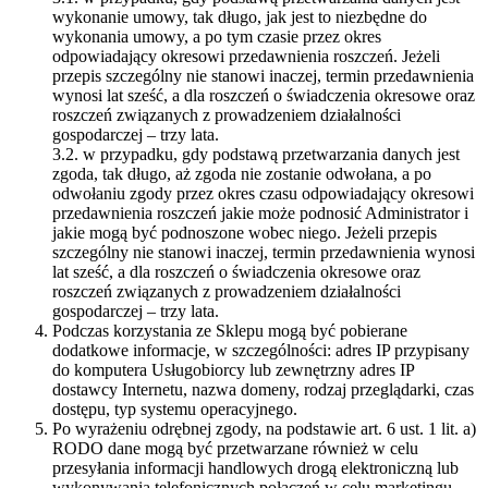
wykonanie umowy, tak długo, jak jest to niezbędne do
wykonania umowy, a po tym czasie przez okres
odpowiadający okresowi przedawnienia roszczeń. Jeżeli
przepis szczególny nie stanowi inaczej, termin przedawnienia
wynosi lat sześć, a dla roszczeń o świadczenia okresowe oraz
roszczeń związanych z prowadzeniem działalności
gospodarczej – trzy lata.
3.2. w przypadku, gdy podstawą przetwarzania danych jest
zgoda, tak długo, aż zgoda nie zostanie odwołana, a po
odwołaniu zgody przez okres czasu odpowiadający okresowi
przedawnienia roszczeń jakie może podnosić Administrator i
jakie mogą być podnoszone wobec niego. Jeżeli przepis
szczególny nie stanowi inaczej, termin przedawnienia wynosi
lat sześć, a dla roszczeń o świadczenia okresowe oraz
roszczeń związanych z prowadzeniem działalności
gospodarczej – trzy lata.
Podczas korzystania ze Sklepu mogą być pobierane
dodatkowe informacje, w szczególności: adres IP przypisany
do komputera Usługobiorcy lub zewnętrzny adres IP
dostawcy Internetu, nazwa domeny, rodzaj przeglądarki, czas
dostępu, typ systemu operacyjnego.
Po wyrażeniu odrębnej zgody, na podstawie art. 6 ust. 1 lit. a)
RODO dane mogą być przetwarzane również w celu
przesyłania informacji handlowych drogą elektroniczną lub
wykonywania telefonicznych połączeń w celu marketingu