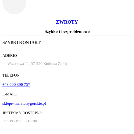
ZWROTY
Szybko i bezproblemowo
SZYBKI KONTAKT
ADERES:
ul. Wrzosowa 11, 57-350 Kudowa-Zdrój
TELEFON:
+48 600 390 757
E-MAIL:
sklep@maratonygorskie.pl
JESTEŚMY DOSTĘPNI:
Pon-Pt / 8:00 - 16:00