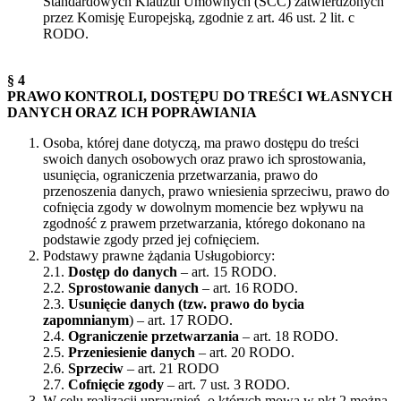
Standardowych Klauzul Umownych (SCC) zatwierdzonych
przez Komisję Europejską, zgodnie z art. 46 ust. 2 lit. c
RODO.
§ 4
PRAWO KONTROLI, DOSTĘPU DO TREŚCI WŁASNYCH
DANYCH ORAZ ICH POPRAWIANIA
Osoba, której dane dotyczą, ma prawo dostępu do treści
swoich danych osobowych oraz prawo ich sprostowania,
usunięcia, ograniczenia przetwarzania, prawo do
przenoszenia danych, prawo wniesienia sprzeciwu, prawo do
cofnięcia zgody w dowolnym momencie bez wpływu na
zgodność z prawem przetwarzania, którego dokonano na
podstawie zgody przed jej cofnięciem.
Podstawy prawne żądania Usługobiorcy:
2.1.
Dostęp do danych
– art. 15 RODO.
2.2.
Sprostowanie danych
– art. 16 RODO.
2.3.
Usunięcie danych (tzw. prawo do bycia
zapomnianym
) – art. 17 RODO.
2.4.
Ograniczenie przetwarzania
– art. 18 RODO.
2.5.
Przeniesienie danych
– art. 20 RODO.
2.6.
Sprzeciw
– art. 21 RODO
2.7.
Cofnięcie zgody
– art. 7 ust. 3 RODO.
W celu realizacji uprawnień, o których mowa w pkt 2 można