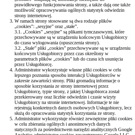
prawidłowego funkcjonowania strony, a także dają one także
możliwość opracowywania ogólnych statystyk odwiedzin
strony internetowej.
W ramach strony stosowane są dwa rodzaje plików
„cookies”: „sesyjne” oraz „stałe”.
3.1. „Cookies” „sesyjne” są plikami tymczasowymi, które
przechowywane są w urządzeniu końcowym Usługobiorcy
do czasu wylogowania (opuszczenia strony).
3.2. „Stałe” pliki „cookies” przechowywane są w urządzeniu
końcowym Usługobiorcy przez czas określony w
parametrach plików „cookies” lub do czasu ich usunięcia
przez Usługobiorcę.
Administrator wykorzystuje własne pliki cookies w celu
lepszego poznania sposobu interakcji Usługobiorców w
zakresie zawartości strony. Pliki gromadzą informacje o
sposobie korzystania ze strony internetowej przez
Usługobiorcę, typie strony, z jakiej Usługobiorca został
przekierowany oraz liczbie odwiedzin i czasie wizyty
Usługobiorcy na stronie internetowej. Informacje te nie
rejestrują konkretnych danych osobowych Usługobiorcy, lecz
służą do opracowania statystyk korzystania ze strony.
Administrator wykorzystuje również zewnętrzne pliki cookies
w celu zbierania ogólnych i anonimowych danych
statycznych za pośrednictwem narzędzi analitycznych Google
Analytics administrator cookies zewnętrznego: Google LLC.