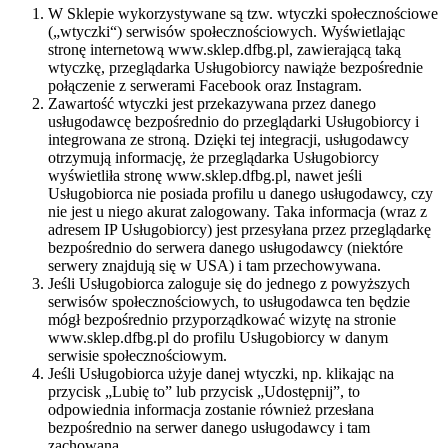
W Sklepie wykorzystywane są tzw. wtyczki społecznościowe
(„wtyczki“) serwisów społecznościowych. Wyświetlając
stronę internetową www.sklep.dfbg.pl, zawierającą taką
wtyczkę, przeglądarka Usługobiorcy nawiąże bezpośrednie
połączenie z serwerami Facebook oraz Instagram.
Zawartość wtyczki jest przekazywana przez danego
usługodawcę bezpośrednio do przeglądarki Usługobiorcy i
integrowana ze stroną. Dzięki tej integracji, usługodawcy
otrzymują informację, że przeglądarka Usługobiorcy
wyświetliła stronę www.sklep.dfbg.pl, nawet jeśli
Usługobiorca nie posiada profilu u danego usługodawcy, czy
nie jest u niego akurat zalogowany. Taka informacja (wraz z
adresem IP Usługobiorcy) jest przesyłana przez przeglądarkę
bezpośrednio do serwera danego usługodawcy (niektóre
serwery znajdują się w USA) i tam przechowywana.
Jeśli Usługobiorca zaloguje się do jednego z powyższych
serwisów społecznościowych, to usługodawca ten będzie
mógł bezpośrednio przyporządkować wizytę na stronie
www.sklep.dfbg.pl do profilu Usługobiorcy w danym
serwisie społecznościowym.
Jeśli Usługobiorca użyje danej wtyczki, np. klikając na
przycisk „Lubię to” lub przycisk „Udostępnij”, to
odpowiednia informacja zostanie również przesłana
bezpośrednio na serwer danego usługodawcy i tam
zachowana.