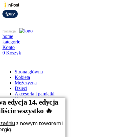
realizacja:
home
kategorie
Konto
0
Koszyk
Strona główna
Kobieta
Mężczyzna
Dzieci
Akcesoria i pamiątki
Vouchery
a edycja 14. edycja
O nas
iście wszystko 🔥
Kontakt
ześniu
z nowym towarem i
rgią.