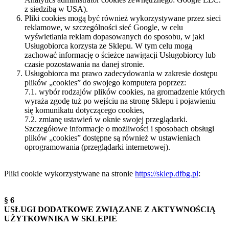
z siedzibą w USA).
Pliki cookies mogą być również wykorzystywane przez sieci
reklamowe, w szczególności sieć Google, w celu
wyświetlania reklam dopasowanych do sposobu, w jaki
Usługobiorca korzysta ze Sklepu. W tym celu mogą
zachować informację o ścieżce nawigacji Usługobiorcy lub
czasie pozostawania na danej stronie.
Usługobiorca ma prawo zadecydowania w zakresie dostępu
plików „cookies” do swojego komputera poprzez:
7.1. wybór rodzajów plików cookies, na gromadzenie których
wyraża zgodę tuż po wejściu na stronę Sklepu i pojawieniu
się komunikatu dotyczącego cookies,
7.2. zmianę ustawień w oknie swojej przeglądarki.
Szczegółowe informacje o możliwości i sposobach obsługi
plików „cookies” dostępne są również w ustawieniach
oprogramowania (przeglądarki internetowej).
Pliki cookie wykorzystywane na stronie
https://sklep.dfbg.pl
:
§ 6
USŁUGI DODATKOWE ZWIĄZANE Z AKTYWNOŚCIĄ
UŻYTKOWNIKA W SKLEPIE