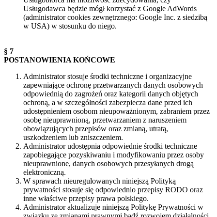
Usługodawca będzie mógł korzystać z Google AdWords
(administrator cookies zewnętrznego: Google Inc. z siedzibą
w USA) w stosunku do niego.
§ 7
POSTANOWIENIA KOŃCOWE
Administrator stosuje środki techniczne i organizacyjne
zapewniające ochronę przetwarzanych danych osobowych
odpowiednią do zagrożeń oraz kategorii danych objętych
ochroną, a w szczególności zabezpiecza dane przed ich
udostępnieniem osobom nieupoważnionym, zabraniem przez
osobę nieuprawnioną, przetwarzaniem z naruszeniem
obowiązujących przepisów oraz zmianą, utratą,
uszkodzeniem lub zniszczeniem.
Administrator udostępnia odpowiednie środki techniczne
zapobiegające pozyskiwaniu i modyfikowaniu przez osoby
nieuprawnione, danych osobowych przesyłanych drogą
elektroniczną.
W sprawach nieuregulowanych niniejszą Polityką
prywatności stosuje się odpowiednio przepisy RODO oraz
inne właściwe przepisy prawa polskiego.
Administrator aktualizuje niniejszą Politykę Prywatności w
związku ze zmianami prawnymi bądź rozwojem działalności.