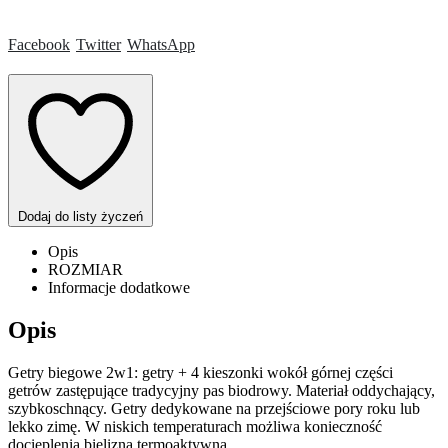
Facebook
Twitter
WhatsApp
Dodaj do listy życzeń
Opis
ROZMIAR
Informacje dodatkowe
Opis
Getry biegowe 2w1: getry + 4 kieszonki wokół górnej części
getrów zastępujące tradycyjny pas biodrowy. Materiał oddychający,
szybkoschnący. Getry dedykowane na przejściowe pory roku lub
lekko zimę. W niskich temperaturach możliwa konieczność
docieplenia bielizną termoaktywną.