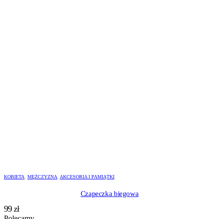
KOBIETA
,
MĘŻCZYZNA
,
AKCESORIA I PAMIĄTKI
Czapeczka biegowa
99
zł
Polecamy