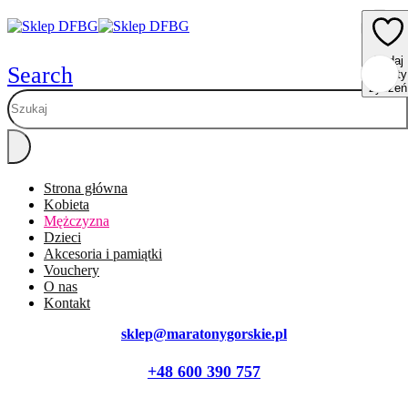
Dodaj
Dodaj
Dodaj
Dodaj
Dodaj
Search
do listy
do listy
do listy
do listy
do listy
życzeń
życzeń
życzeń
życzeń
życzeń
Strona główna
Kobieta
Mężczyzna
Dzieci
Akcesoria i pamiątki
Vouchery
O nas
Kontakt
sklep@maratonygorskie.pl
+48 600 390 757