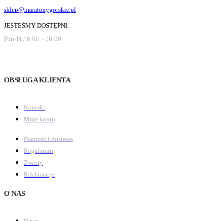
sklep@maratonygorskie.pl
JESTEŚMY DOSTĘPNI:
Pon-Pt / 8:00 - 16:00
OBSŁUGA KLIENTA
Kontakt
Moje konto
Płatność i dostawa
Regulamin
Zwroty
Reklamacje
O NAS
O nas