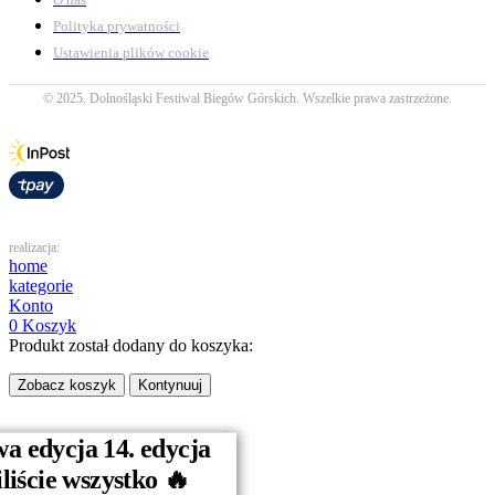
Polityka prywatności
Ustawienia plików cookie
© 2025. Dolnośląski Festiwal Biegów Górskich. Wszelkie prawa zastrzeżone.
realizacja:
home
kategorie
Konto
0
Koszyk
Produkt został dodany do koszyka:
Zobacz koszyk
Kontynuuj
a edycja 14. edycja
Strona główna
iście wszystko 🔥
Kobieta
Mężczyzna