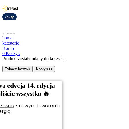
realizacja:
home
kategorie
Konto
0
Koszyk
Produkt został dodany do koszyka:
Zobacz koszyk
Kontynuuj
Strona główna
Kobieta
Mężczyzna
Dzieci
Akcesoria i pamiątki
Vouchery
a edycja 14. edycja
O nas
iście wszystko 🔥
Kontakt