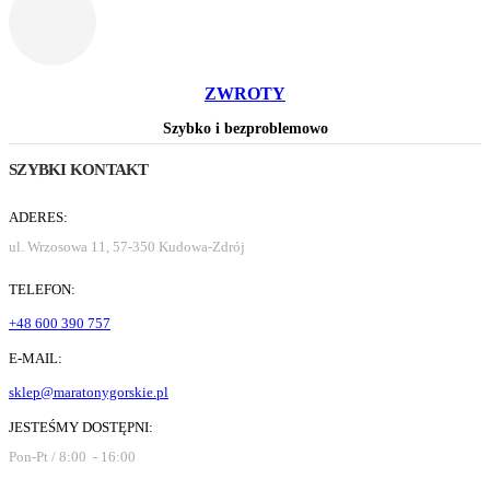
ZWROTY
Szybko i bezproblemowo
SZYBKI KONTAKT
ADERES:
ul. Wrzosowa 11, 57-350 Kudowa-Zdrój
TELEFON:
+48 600 390 757
E-MAIL:
sklep@maratonygorskie.pl
JESTEŚMY DOSTĘPNI:
Pon-Pt / 8:00 - 16:00