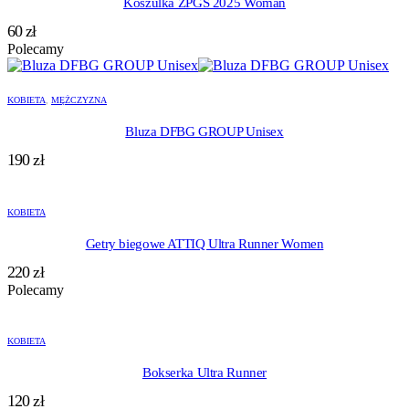
Koszulka ZPGS 2025 Woman
60
zł
Polecamy
KOBIETA
,
MĘŻCZYZNA
Bluza DFBG GROUP Unisex
190
zł
KOBIETA
Getry biegowe ATTIQ Ultra Runner Women
220
zł
Polecamy
KOBIETA
Bokserka Ultra Runner
120
zł