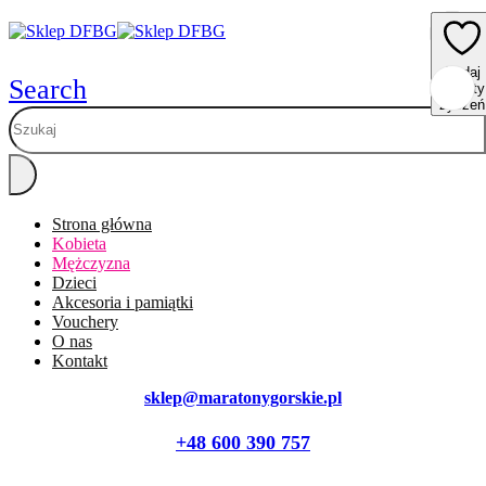
Dodaj
Dodaj
Dodaj
Dodaj
Dodaj
Search
do listy
do listy
do listy
do listy
do listy
życzeń
życzeń
życzeń
życzeń
życzeń
Strona główna
Kobieta
Mężczyzna
Dzieci
Akcesoria i pamiątki
Vouchery
O nas
Kontakt
sklep@maratonygorskie.pl
+48 600 390 757