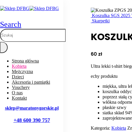
Koszulka SGS 2025
Skarpetki
Search
KOSZUL
60
zł
Strona główna
Ultra lekki t-shirt bi
Kobieta
Mężczyzna
echy produktu
Dzieci
Akcesoria i pamiątki
miękka, ultra l
Vouchery
koszulka oddyc
O nas
poprzez stałą c
Kontakt
włókna odporne
płaskie szwy
sklep@maratonygorskie.pl
siatka skład 94
zaprojektowan
+48 600 390 757
Kategoria:
Kobieta
Zn