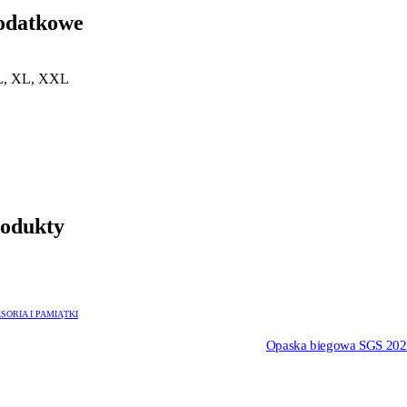
odatkowe
 L, XL, XXL
rodukty
SORIA I PAMIĄTKI
Opaska biegowa SGS 20