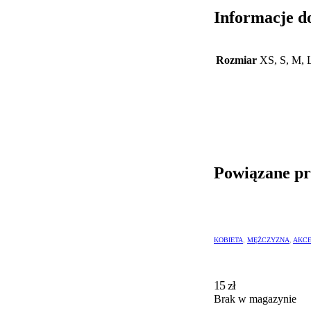
Informacje d
Rozmiar
XS, S, M,
Powiązane p
KOBIETA
,
MĘŻCZYZNA
,
AKCE
15
zł
Brak w magazynie