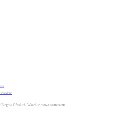
ści
 cookie
l Biegów Górskich. Wszelkie prawa zastrzeżone.