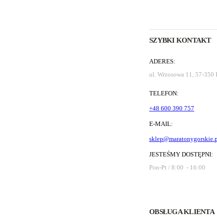
SZYBKI KONTAKT
ADERES:
ul. Wrzosowa 11, 57-350
TELEFON:
+48 600 390 757
E-MAIL:
sklep@maratonygorskie.p
JESTEŚMY DOSTĘPNI:
Pon-Pt / 8:00 - 16:00
OBSŁUGA KLIENTA