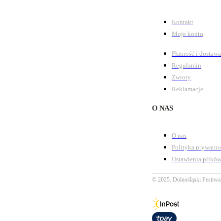
Kontakt
Moje konto
Płatność i dostawa
Regulamin
Zwroty
Reklamacje
O NAS
O nas
Polityka prywatno
Ustawienia plików
© 2025. Dolnośląski Festiwa