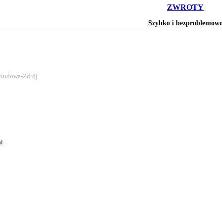
ZWROTY
Szybko i bezproblemow
 Kudowa-Zdrój
l