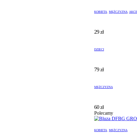
KOBIETA
,
MĘŻCZYZNA
,
AKCE
29
zł
DZIECI
79
zł
MĘŻCZYZNA
60
zł
Polecamy
KOBIETA
,
MĘŻCZYZNA