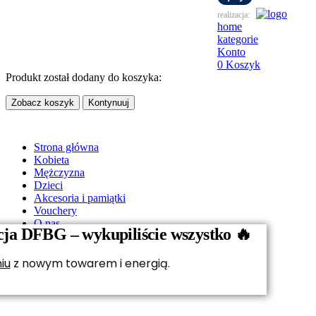
realizacja:
home
kategorie
Konto
0
Koszyk
Produkt został dodany do koszyka:
Zobacz koszyk
Kontynuuj
Strona główna
Kobieta
Mężczyzna
Dzieci
Akcesoria i pamiątki
Vouchery
O nas
cja DFBG – wykupiliście wszystko 🔥
Kontakt
iu
z nowym towarem i energią.