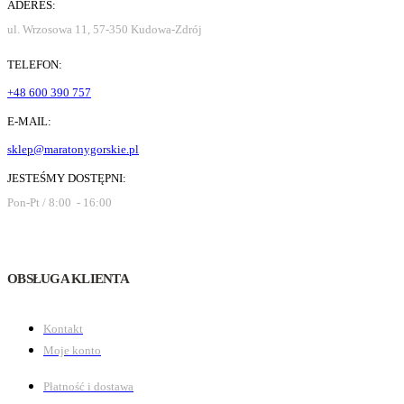
ADERES:
ul. Wrzosowa 11, 57-350 Kudowa-Zdrój
TELEFON:
+48 600 390 757
E-MAIL:
sklep@maratonygorskie.pl
JESTEŚMY DOSTĘPNI:
Pon-Pt / 8:00 - 16:00
OBSŁUGA KLIENTA
Kontakt
Moje konto
Płatność i dostawa