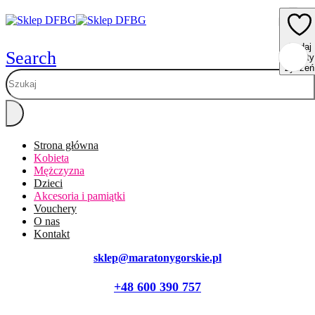
Dodaj
Dodaj
Dodaj
Dodaj
Dodaj
Search
do listy
do listy
do listy
do listy
do listy
życzeń
życzeń
życzeń
życzeń
życzeń
Strona główna
Kobieta
Mężczyzna
Dzieci
Akcesoria i pamiątki
Vouchery
O nas
Kontakt
sklep@maratonygorskie.pl
+48 600 390 757