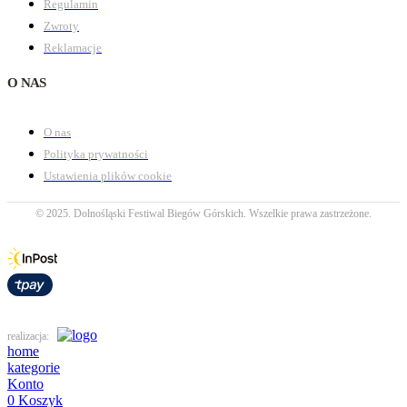
Regulamin
Zwroty
Reklamacje
O NAS
O nas
Polityka prywatności
Ustawienia plików cookie
© 2025. Dolnośląski Festiwal Biegów Górskich. Wszelkie prawa zastrzeżone.
realizacja:
home
kategorie
Konto
0
Koszyk