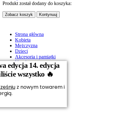
Produkt został dodany do koszyka:
Zobacz koszyk
Kontynuuj
Strona główna
Kobieta
Mężczyzna
Dzieci
Akcesoria i pamiątki
Vouchery
a edycja 14. edycja
O nas
iście wszystko 🔥
Kontakt
ześniu
z nowym towarem i
rgią.