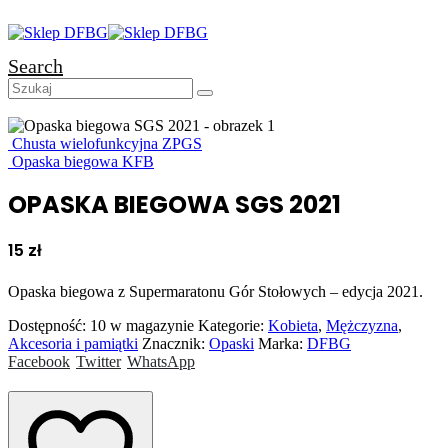
Search
Chusta wielofunkcyjna ZPGS
Opaska biegowa KFB
OPASKA BIEGOWA SGS 2021
15
zł
Opaska biegowa z Supermaratonu Gór Stołowych – edycja 2021.
Dostępność:
10 w magazynie
Kategorie:
Kobieta
,
Mężczyzna
,
Akcesoria i pamiątki
Znacznik:
Opaski
Marka:
DFBG
Facebook
Twitter
WhatsApp