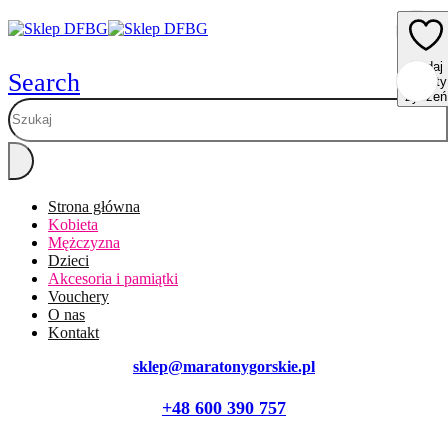
Dodaj
Dodaj
Dodaj
Dodaj
Dodaj
Search
do listy
do listy
do listy
do listy
do listy
życzeń
życzeń
życzeń
życzeń
życzeń
Strona główna
Kobieta
Mężczyzna
Dzieci
Akcesoria i pamiątki
Vouchery
O nas
Kontakt
sklep@maratonygorskie.pl
+48 600 390 757