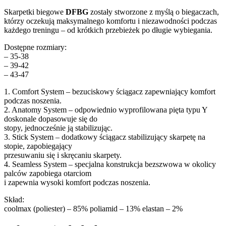
Skarpetki biegowe
DFBG
zostały stworzone z myślą o biegaczach,
którzy oczekują maksymalnego komfortu i niezawodności podczas
każdego treningu – od krótkich przebieżek po długie wybiegania.
Dostępne rozmiary:
– 35-38
– 39-42
– 43-47
1. Comfort System – bezuciskowy ściągacz zapewniający komfort
podczas noszenia.
2. Anatomy System – odpowiednio wyprofilowana pięta typu Y
doskonale dopasowuje się do
stopy, jednocześnie ją stabilizując.
3. Stick System – dodatkowy ściągacz stabilizujący skarpetę na
stopie, zapobiegający
przesuwaniu się i skręcaniu skarpety.
4. Seamless System – specjalna konstrukcja bezszwowa w okolicy
palców zapobiega otarciom
i zapewnia wysoki komfort podczas noszenia.
Skład:
coolmax (poliester) – 85% poliamid – 13% elastan – 2%