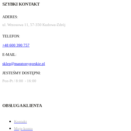
SZYBKI KONTAKT
ADERES:
ul. Wrzosowa 11, 57-350 Kudowa-Zdrój
TELEFON:
+48 600 390 757
E-MAIL:
sklep@maratonygorskie.pl
JESTEŚMY DOSTĘPNI:
Pon-Pt / 8:00 - 16:00
OBSŁUGA KLIENTA
Kontakt
Moje konto