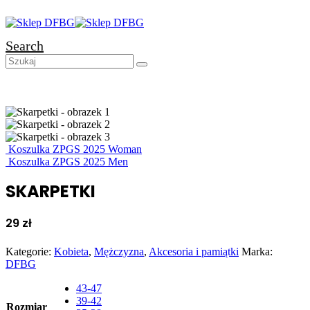
Search
Koszulka ZPGS 2025 Woman
Koszulka ZPGS 2025 Men
SKARPETKI
29
zł
Kategorie:
Kobieta
,
Mężczyzna
,
Akcesoria i pamiątki
Marka:
DFBG
43-47
39-42
Rozmiar