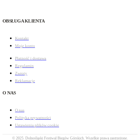
OBSŁUGA KLIENTA
Kontakt
Moje konto
Płatność i dostawa
Regulamin
Zwroty
Reklamacje
O NAS
O nas
Polityka prywatności
Ustawienia plików cookie
© 2025. Dolnośląski Festiwal Biegów Górskich. Wszelkie prawa zastrzeżone.