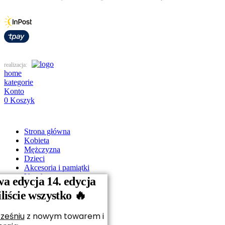
realizacja:
home
kategorie
Konto
0
Koszyk
Strona główna
Kobieta
Mężczyzna
Dzieci
Akcesoria i pamiątki
Vouchery
a edycja 14. edycja
O nas
iście wszystko 🔥
Kontakt
ześniu
z nowym towarem i