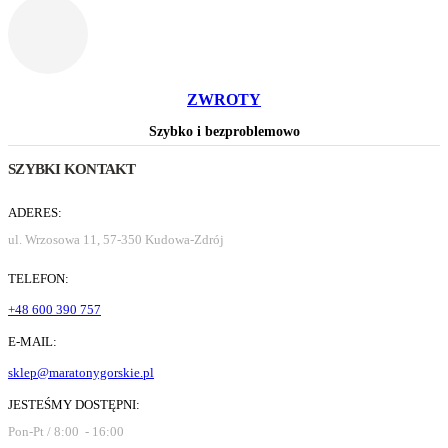
ZWROTY
Szybko i bezproblemowo
SZYBKI KONTAKT
ADERES:
ul. Wrzosowa 11, 57-350 Kudowa-Zdrój
TELEFON:
+48 600 390 757
E-MAIL:
sklep@maratonygorskie.pl
JESTEŚMY DOSTĘPNI:
Pon-Pt / 8:00 - 16:00